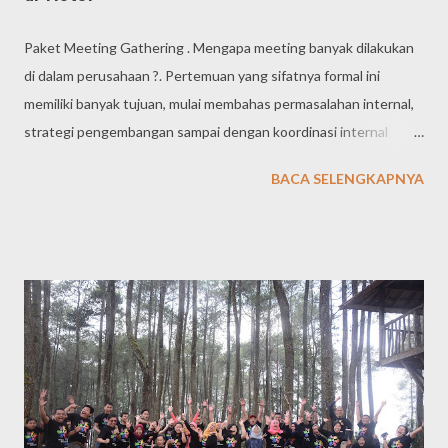
Paket Meeting Gathering . Mengapa meeting banyak dilakukan
di dalam perusahaan ?. Pertemuan yang sifatnya formal ini
memiliki banyak tujuan, mulai membahas permasalahan internal,
strategi pengembangan sampai dengan koordinasi internal
perusahaan maupun koordinasi dengan pihak ketiga. Agar
BACA SELENGKAPNYA
kegiatan meeting ini dapat terselenggara dengan baik dan
efektif, banyak perusahaan membuat SOP bagaimana melakukan
meeting yang efektif dengan pertimbangan banyak hal yang
penting yang harus diselesaikan. Apalagi apabila setiap bagian
membuat daftar / list permasalahan yang harus dikoordinasikan.
Pasti akan sangat banyak sekali dan memang penting untuk
dilakukan meeting. PAKET MEETING DENGAN KONSEP
OUTING Kegiatan meeting reguler yang biasanya dilakukan
harian atau mingguan, pada umumnya cukup dilaksanakan di
kantor. Namun untuk agenda pertemuan meeting tahunan atau