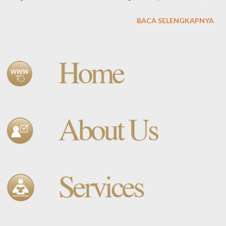
perjalanan wisata ini biasanya dikemas juga dalam satu kesatuan
BACA SELENGKAPNYA
kegiatan outing outbound gathering, Kemasan paket wisata
kota ini, tidak secara spesifik dibuat dalam satu program, namun
termuat juga unsur outbound dan gathering di dalamnya.
Ditintau dari bentuk kegiatannya, perjalanan wisata kota ini
terbagi dalam beberapa bentuk,. BENTUK-BENTUK
PERJALANAN WISATA Perjalanan wisata kota atau city tour
mempunyai ciri utama, sebagai berikut: Perjalanan merupakan
sebuah perjalanan keliling dan kembali lagi ke tempat asal
Perjalanan dilaksanakan dalam keadaan santai /relax dan
menyenangkan Perjalanan bertujuan untuk memberikan
kepuasan kepada peserta perjalanan Perjalanan dirangkai dari
berbagai komponen perjala...