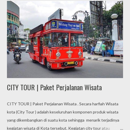
konsep eksklusif untuk acara outing gathering dan outbound
unttuk membawa perubahan yang positip. JOINT THE
EVOLUTION JOIN THE EVOLUTION, merupakan slogan kami
untuk memberikan sumbangan semangat untuk membangun
perubahan menuju lebih baik melalui program program event
organizer eo outing, outbound dan gathering yang kami
tawarkan di Lembang, Bandung, Garut, Tanjung Lesung, Pulau
Tidung Jakarta, Jogja, serta kota besar lainnya di Indonesia.
Kami sebagai salah satu E...
CITY TOUR | Paket Perjalanan Wisata
CITY TOUR | Paket Perjalanan Wisata . Secara harfiah Wisata
kota (City Tour ) adalah keseluruhan komponen produk wisata
yang dikembangkan di suatu kota sehingga menarik terjadinya
kegiatan wisata di Kota tersebut. Kegiatan city tour atau