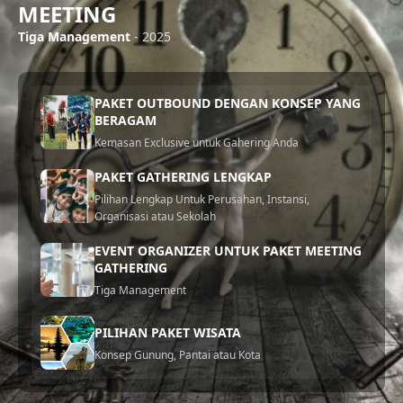
MEETING
Tiga Management
- 2025
PAKET OUTBOUND DENGAN KONSEP YANG
BERAGAM
Kemasan Exclusive untuk Gahering Anda
PAKET GATHERING LENGKAP
Pilihan Lengkap Untuk Perusahan, Instansi,
Organisasi atau Sekolah
EVENT ORGANIZER UNTUK PAKET MEETING
GATHERING
Tiga Management
PILIHAN PAKET WISATA
Konsep Gunung, Pantai atau Kota