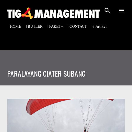
Langsung ke konten utama
HOME
| BUTLER
| PAKET+
| CONTACT
|# Artikel
PARALAYANG CIATER SUBANG