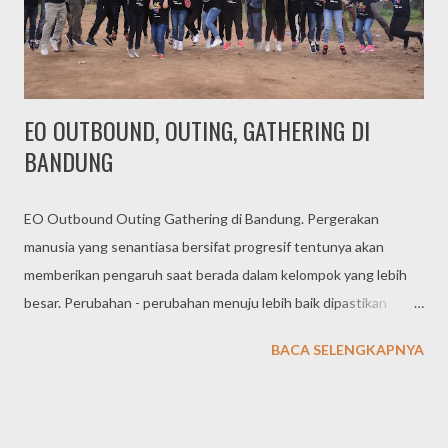
dengan peserta dari kota yang berbeda, perlu dikemas dengan
konsep outing. Hal ini lebih efektif, sekaligus memberikan
penyegara...
EO OUTBOUND, OUTING, GATHERING DI
BANDUNG
EO Outbound Outing Gathering di Bandung. Pergerakan
manusia yang senantiasa bersifat progresif tentunya akan
memberikan pengaruh saat berada dalam kelompok yang lebih
besar. Perubahan - perubahan menuju lebih baik dipastikan
menjadi harapan saat beberapa individu membangun suatu
BACA SELENGKAPNYA
organisasi / kelompok untuk membuat suatu komitmen bersama.
TIGA MANAGEMENT, Event Organizer Outbound Gathering di
Bandung Sebagai penyedia jasa eo MICE di Lembang Bandung,
event organizer Tiga Management memberikan sentuhan