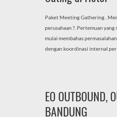
Paket Meeting Gathering . Me
perusahaan ?. Pertemuan yang s
mulai membahas permasalahan 
dengan koordinasi internal pe
ketiga. Agar kegiatan meeting 
efektif, banyak perusahaan 
yang efektif dengan pertimban
diselesaikan. Apalagi apabila s
EO OUTBOUND, O
permasalahan yang harus dikoor
BANDUNG
dan memang penting untuk di