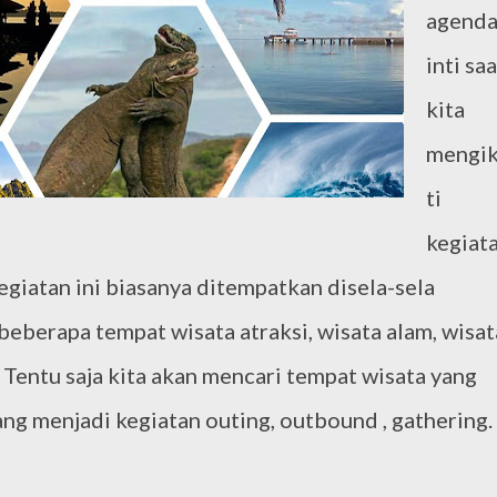
agend
inti saa
kita
mengi
ti
kegiat
giatan ini biasanya ditempatkan disela-sela
eberapa tempat wisata atraksi, wisata alam, wisat
. Tentu saja kita akan mencari tempat wisata yang
yang menjadi kegiatan outing, outbound , gathering.