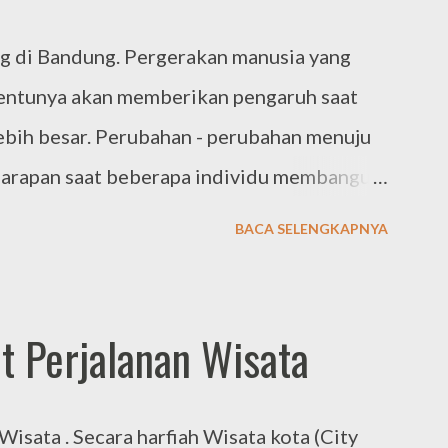
tan meeting reguler yang biasanya
 di Bandung. Pergerakan manusia yang
n, pada umumnya cukup dilaksanakan di
 tentunya akan memberikan pengaruh saat
ertemuan meeting tahunan atau dengan
bih besar. Perubahan - perubahan menuju
, perlu dikemas dengan konsep outing. Hal
 harapan saat beberapa individu membangun
mberikan penyegara...
untuk membuat suatu komitmen bersama.
BACA SELENGKAPNYA
anizer Outbound Gathering di Bandung
 di Lembang Bandung, event organizer Tiga
an konsep eksklusif untuk acara outing
t Perjalanan Wisata
k membawa perubahan yang positip. JOINT
OLUTION, merupakan slogan kami untuk
isata . Secara harfiah Wisata kota (City