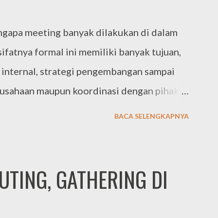
ngapa meeting banyak dilakukan di dalam
ifatnya formal ini memiliki banyak tujuan,
internal, strategi pengembangan sampai
rusahaan maupun koordinasi dengan pihak
ini dapat terselenggara dengan baik dan
BACA SELENGKAPNYA
membuat SOP bagaimana melakukan meeting
gan banyak hal yang penting yang harus
etiap bagian membuat daftar / list
UTING, GATHERING DI
dinasikan. Pasti akan sangat banyak sekali
lakukan meeting. PAKET MEETING