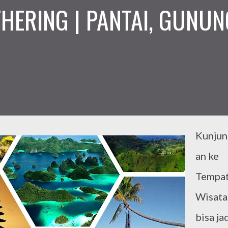
ERING | PANTAI, GUNUN
Kunjun
an ke
Tempa
Wisata
bisa ja