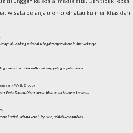
 di unggah ke sosial media kita. Dan tidak lepas
at wisata belanja oleh-oleh atau kuliner khas dari
G
 di Bandung terkenal sebagai tempat wisata kuliner keluarga...
G
ng menjadi aktivitas outbound yang paling populer karena...
eng yang Wajib Dicoba
ng Wajib Dicoba. Dieng sangat ideal untuk berbagai konsep...
ta
ara harfiah Wisata kota (City Tour ) adalah keseluruhan...