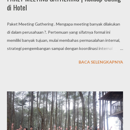
di Hotel
Paket Meeting Gathering . Mengapa meeting banyak dilakukan
di dalam perusahaan ?. Pertemuan yang sifatnya formal ini
memiliki banyak tujuan, mulai membahas permasalahan internal,
strategi pengembangan sampai dengan koordinasi internal
perusahaan maupun koordinasi dengan pihak ketiga. Agar
BACA SELENGKAPNYA
kegiatan meeting ini dapat terselenggara dengan baik dan
efektif, banyak perusahaan membuat SOP bagaimana melakukan
meeting yang efektif dengan pertimbangan banyak hal yang
penting yang harus diselesaikan. Apalagi apabila setiap bagian
membuat daftar / list permasalahan yang harus dikoordinasikan.
Pasti akan sangat banyak sekali dan memang penting untuk
dilakukan meeting. PAKET MEETING DENGAN KONSEP
OUTING Kegiatan meeting reguler yang biasanya dilakukan
harian atau mingguan, pada umumnya cukup dilaksanakan di