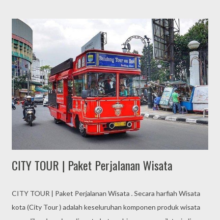
Bandung Sebagai penyedia jasa eo MICE di Lembang Bandung,
event organizer Tiga Management memberikan sentuhan
konsep eksklusif untuk acara outing gathering dan outbound
unttuk membawa perubahan yang positip. JOINT THE
EVOLUTION JOIN THE EVOLUTION, merupakan slogan kami
untuk memberikan sumbangan semangat untuk membangun
perubahan menuju lebih baik melalui program program event
organizer eo outing, outbound dan gathering yang kami
tawarkan di Lembang, Bandung, Garut, Tanjung Lesung, Pulau
Tidung Jakarta, Jogja, serta kota besar lainnya di Indonesia.
Kami sebagai salah satu E...
CITY TOUR | Paket Perjalanan Wisata
CITY TOUR | Paket Perjalanan Wisata . Secara harfiah Wisata
kota (City Tour ) adalah keseluruhan komponen produk wisata