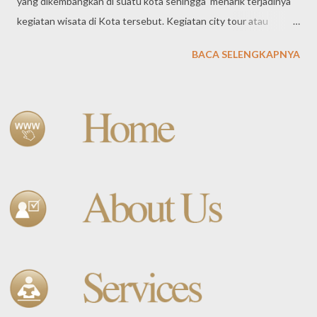
yang dikembangkan di suatu kota sehingga menarik terjadinya
kegiatan wisata di Kota tersebut. Kegiatan city tour atau
perjalanan wisata ini biasanya dikemas juga dalam satu kesatuan
BACA SELENGKAPNYA
kegiatan outing outbound gathering, Kemasan paket wisata
kota ini, tidak secara spesifik dibuat dalam satu program, namun
termuat juga unsur outbound dan gathering di dalamnya.
Ditintau dari bentuk kegiatannya, perjalanan wisata kota ini
terbagi dalam beberapa bentuk,. BENTUK-BENTUK
PERJALANAN WISATA Perjalanan wisata kota atau city tour
mempunyai ciri utama, sebagai berikut: Perjalanan merupakan
sebuah perjalanan keliling dan kembali lagi ke tempat asal
Perjalanan dilaksanakan dalam keadaan santai /relax dan
menyenangkan Perjalanan bertujuan untuk memberikan
kepuasan kepada peserta perjalanan Perjalanan dirangkai dari
berbagai komponen perjala...