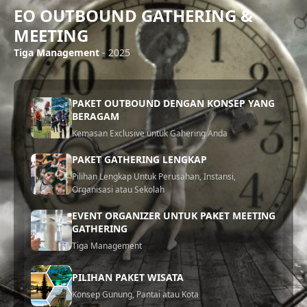
EO OUTBOUND GATHERING &
MEETING
Tiga Management
- 2025
PAKET OUTBOUND DENGAN KONSEP YANG
BERAGAM
Kemasan Exclusive untuk Gahering Anda
PAKET GATHERING LENGKAP
Pilihan Lengkap Untuk Perusahan, Instansi,
Organisasi atau Sekolah
EVENT ORGANIZER UNTUK PAKET MEETING
GATHERING
Tiga Management
PILIHAN PAKET WISATA
Konsep Gunung, Pantai atau Kota