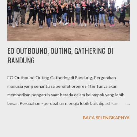
kantor. Namun untuk agenda pertemuan meeting tahunan atau
dengan peserta dari kota yang berbeda, perlu dikemas dengan
konsep outing. Hal ini lebih efektif, sekaligus memberikan
penyegara...
EO OUTBOUND, OUTING, GATHERING DI
BANDUNG
EO Outbound Outing Gathering di Bandung. Pergerakan
manusia yang senantiasa bersifat progresif tentunya akan
memberikan pengaruh saat berada dalam kelompok yang lebih
besar. Perubahan - perubahan menuju lebih baik dipastikan
menjadi harapan saat beberapa individu membangun suatu
BACA SELENGKAPNYA
organisasi / kelompok untuk membuat suatu komitmen bersama.
TIGA MANAGEMENT, Event Organizer Outbound Gathering di